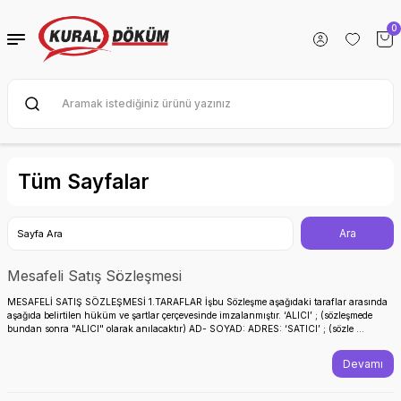
Geri Dön
Geri Dön
Geri Dön
0
 ve SOBALAR
KORASYON
LYALARI
ARI
KUZİNELER
AR
LARI
Tüm Sayfalar
SUAR
I
UARLARI
Mesafeli Satış Sözleşmesi
A TAKIMLARI
MESAFELİ SATIŞ SÖZLEŞMESİ 1.TARAFLAR İşbu Sözleşme aşağıdaki taraflar arasında
aşağıda belirtilen hüküm ve şartlar çerçevesinde imzalanmıştır. ‘ALICI’ ; (sözleşmede
bundan sonra "ALICI" olarak anılacaktır) AD- SOYAD: ADRES: ‘SATICI’ ; (sözle ...
Devamı