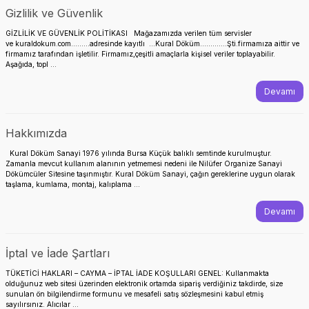
Gizlilik ve Güvenlik
GİZLİLİK VE GÜVENLİK POLİTİKASI Mağazamızda verilen tüm servisler
ve kuraldokum.com………adresinde kayıtlı …Kural Döküm………….Şti.firmamıza aittir ve
firmamız tarafından işletilir. Firmamız,çeşitli amaçlarla kişisel veriler toplayabilir.
Aşağıda, topl ...
I
Devamı
E TAKIMLARI
Hakkımızda
Kural Döküm Sanayi 1976 yılında Bursa Küçük balıklı semtinde kurulmuştur.
Zamanla mevcut kullanım alanının yetmemesi nedeni ile Nilüfer Organize Sanayi
Dökümcüler Sitesine taşınmıştır. Kural Döküm Sanayi, çağın gereklerine uygun olarak
taşlama, kumlama, montaj, kalıplama ...
Devamı
LARI
İptal ve İade Şartları
ARI
TÜKETİCİ HAKLARI – CAYMA – İPTAL İADE KOŞULLARI GENEL: Kullanmakta
olduğunuz web sitesi üzerinden elektronik ortamda sipariş verdiğiniz takdirde, size
RI
sunulan ön bilgilendirme formunu ve mesafeli satış sözleşmesini kabul etmiş
sayılırsınız. Alıcılar ...