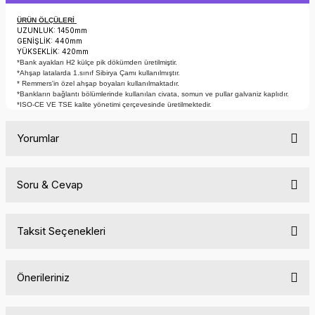
ÜRÜN ÖLÇÜLERİ
UZUNLUK: 1450mm
GENİŞLİK: 440mm
YÜKSEKLİK: 420mm
*Bank ayakları H2 külçe pik dökümden üretilmiştir.
*Ahşap latalarda 1.sınıf Sibirya Çamı kullanılmıştır.
* Remmers'in özel ahşap boyaları kullanılmaktadır.
*Bankların bağlantı bölümlerinde kullanılan civata, somun ve pullar galvaniz kaplıdır.
*ISO-CE VE TSE kalite yönetimi çerçevesinde üretilmektedir.
Yorumlar
Soru & Cevap
Bu ürüne ilk yorumu siz yapın!
Taksit Seçenekleri
Yorum Yaz
Ürün hakkında henüz soru sorulmamış.
Önerileriniz
Soru Sor
Bu ürünün fiyat bilgisi, resim, ürün açıklamalarında ve diğer