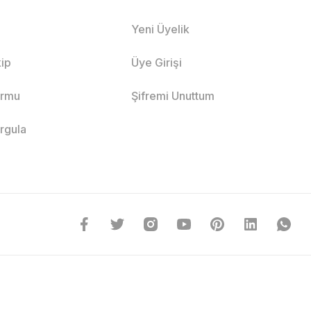
Yeni Üyelik
ip
Üye Girişi
ormu
Şifremi Unuttum
orgula