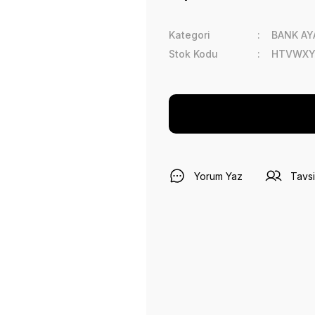
Kategori
BANK AY
Stok Kodu
HTVWXY
Yorum Yaz
Tavsi