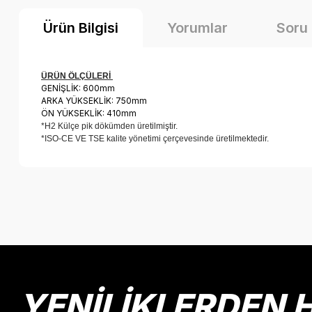
Ürün Bilgisi
Yorumlar
Soru
ÜRÜN ÖLÇÜLERİ
GENİŞLİK: 600mm
ARKA YÜKSEKLİK: 750mm
ÖN YÜKSEKLİK: 410mm
*H2 Külçe pik dökümden üretilmiştir.
*ISO-CE VE TSE kalite yönetimi çerçevesinde üretilmektedir.
Bu ürünün fiyat bilgisi, resim, ürün açıklamalarında ve diğer k
Görüş ve önerileriniz için teşekkür ederiz.
Ürün resmi kalitesiz, bozuk veya görüntülenemiyor.
Ürün açıklamasında eksik bilgiler bulunuyor.
Ürün bilgilerinde hatalar bulunuyor.
YENİLİKLERDEN 
Ürün fiyatı diğer sitelerden daha pahalı.