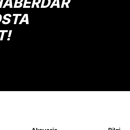
HABERDAR
OSTA
T!
Gönder