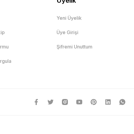
Üyelik
Yeni Üyelik
ip
Üye Girişi
ormu
Şifremi Unuttum
orgula