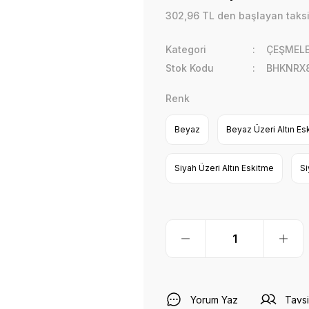
302,96 TL den başlayan taksit
Kategori
ÇEŞMEL
Stok Kodu
BHKNRX
Renk
Beyaz
Beyaz Üzeri Altın Es
Siyah Üzeri Altın Eskitme
Si
Yorum Yaz
Tavsi