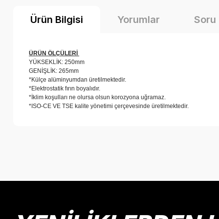
Ürün Bilgisi
Yorumlar
Soru
ÜRÜN ÖLÇÜLERİ
YÜKSEKLİK: 250mm
GENİŞLİK: 265mm
*Külçe alüminyumdan üretilmektedir.
*Elektrostatik fırın boyalıdır.
*İklim koşulları ne olursa olsun korozyona uğramaz.
*ISO-CE VE TSE kalite yönetimi çerçevesinde üretilmektedir.
Bu ürünün fiyat bilgisi, resim, ürün açıklamalarında ve diğer k
Görüş ve önerileriniz için teşekkür ederiz.
Ürün resmi kalitesiz, bozuk veya görüntülenemiyor.
Ürün açıklamasında eksik bilgiler bulunuyor.
Ürün bilgilerinde hatalar bulunuyor.