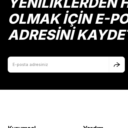
YENİLİKLERDEN 
Ürün fiyatı diğer sitelerden daha pahalı.
Bu ürüne benzer farklı alternatifler olmalı.
OLMAK İÇİN E-P
ADRESİNİ KAYDE