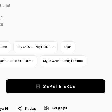
lerle!
ER
89
kitme
Beyaz Üzeri Yeşil Eskitme
siyah
yah Üzeri Bakır Eskitme
Siyah Üzeri Gümüş Eskitme
SEPETE EKLE
Karşılaştır
ye Et
Paylaş