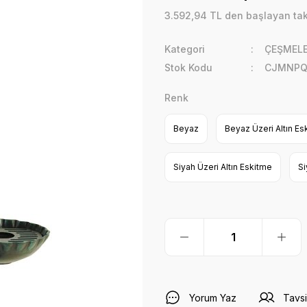
3.592,94 TL den başlayan taks
Kategori
ÇEŞMEL
Stok Kodu
CJMNPQ
Renk
Beyaz
Beyaz Üzeri Altın Es
Siyah Üzeri Altın Eskitme
Si
Yorum Yaz
Tavsi