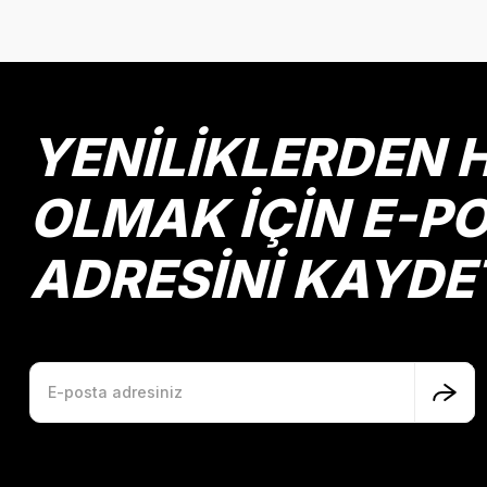
Görüş ve önerileriniz için teşekkür ederiz.
Ürün resmi kalitesiz, bozuk veya görüntülenemiyor.
Ürün açıklamasında eksik bilgiler bulunuyor.
Ürün bilgilerinde hatalar bulunuyor.
YENİLİKLERDEN 
Ürün fiyatı diğer sitelerden daha pahalı.
Bu ürüne benzer farklı alternatifler olmalı.
OLMAK İÇİN E-P
ADRESİNİ KAYDE