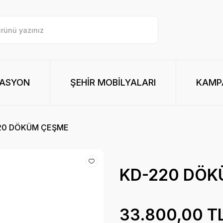
RASYON
ŞEHİR MOBİLYALARI
KAMPA
20 DÖKÜM ÇEŞME
KD-220 DÖK
33.800,00 T