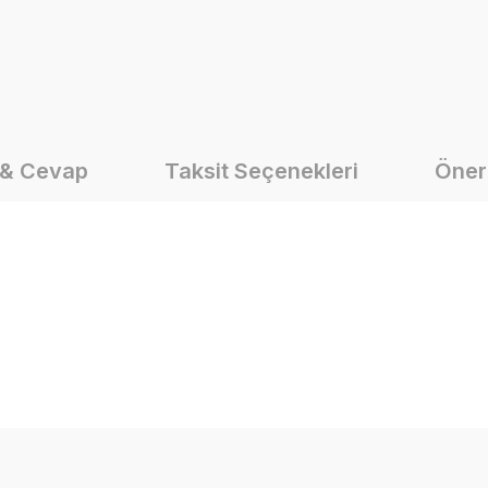
 & Cevap
Taksit Seçenekleri
Öneri
onularda yetersiz gördüğünüz noktaları öneri formunu kullanarak tarafımız