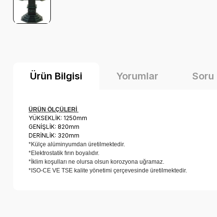
Ürün Bilgisi
Yorumlar
Soru
ÜRÜN ÖLÇÜLERİ
YÜKSEKLİK: 1250mm
GENİŞLİK: 820mm
DERİNLİK: 320mm
*Külçe alüminyumdan üretilmektedir.
*Elektrostatik fırın boyalıdır.
*İklim koşulları ne olursa olsun korozyona uğramaz.
*ISO-CE VE TSE kalite yönetimi çerçevesinde üretilmektedir.
Bu ürünün fiyat bilgisi, resim, ürün açıklamalarında ve diğer k