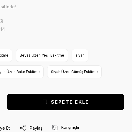
itlerle!
ER
14
kitme
Beyaz Üzeri Yeşil Eskitme
siyah
yah Üzeri Bakır Eskitme
Siyah Üzeri Gümüş Eskitme
SEPETE EKLE
Karşılaştır
ye Et
Paylaş