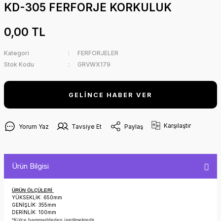
KD-305 FERFORJE KORKULUK
0,00 TL
Kategori
FERFORJELER
Stok Kodu
GRVWX179
GELİNCE HABER VER
Karşılaştır
Yorum Yaz
Tavsiye Et
Paylaş
Ürün Bilgisi
ÜRÜN ÖLÇÜLERİ
YÜKSEKLİK: 650mm
GENİŞLİK: 355mm
DERİNLİK: 100mm
*Külçe hammaddeden üretilmektedir.