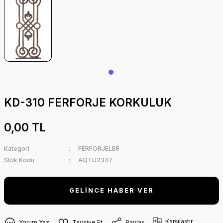
KD-310 FERFORJE KORKULUK
0,00 TL
Kategori
FERFORJELER
Stok Kodu
AQTU2347
GELİNCE HABER VER
Karşılaştır
Yorum Yaz
Tavsiye Et
Paylaş