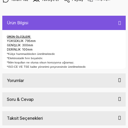
Ürün Bilgisi
ÜRÜN ÖLÇÜLERİ
YÜKSEKLİK: 795mm
GENİŞLİK: 300mm
DERİNLİK: 100mm
*Külçe hammaddeden üretilmektedir.
*Elektrostatik fırın boyalıdır.
*İklim koşulları ne olursa olsun korozyona uğramaz.
*ISO-CE VE TSE kalite yönetimi çerçevesinde üretilmektedir.
Yorumlar
Soru & Cevap
Bu ürüne ilk yorumu siz yapın!
Taksit Seçenekleri
Yorum Yaz
Ürün hakkında henüz soru sorulmamış.