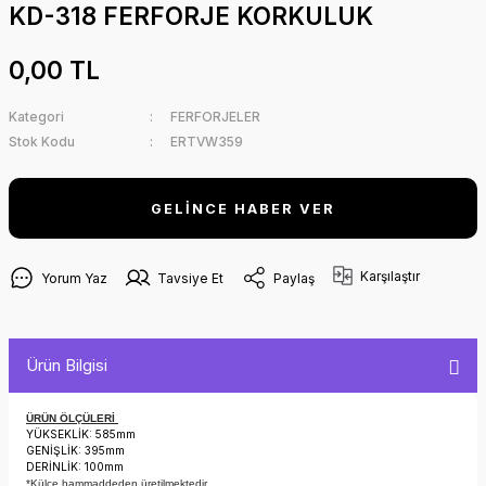
KD-318 FERFORJE KORKULUK
0,00 TL
Kategori
FERFORJELER
Stok Kodu
ERTVW359
GELİNCE HABER VER
Karşılaştır
Yorum Yaz
Tavsiye Et
Paylaş
Ürün Bilgisi
ÜRÜN ÖLÇÜLERİ
YÜKSEKLİK: 585mm
GENİŞLİK: 395mm
DERİNLİK: 100mm
*Külçe hammaddeden üretilmektedir.