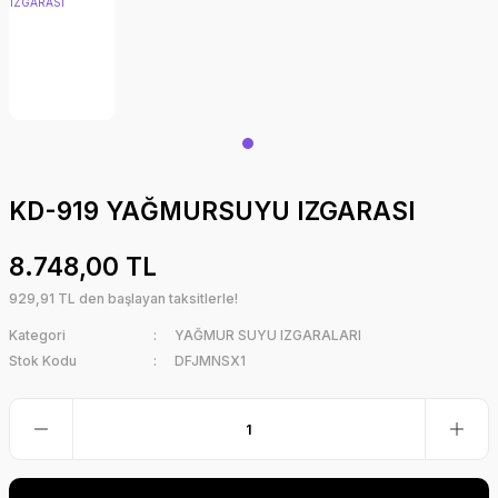
KD-919 YAĞMURSUYU IZGARASI
8.748,00 TL
929,91 TL den başlayan taksitlerle!
Kategori
YAĞMUR SUYU IZGARALARI
Stok Kodu
DFJMNSX1