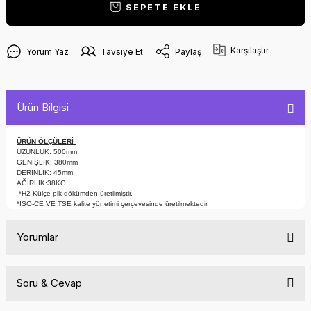
SEPETE EKLE
Karşılaştır
Yorum Yaz
Tavsiye Et
Paylaş
Ürün Bilgisi
ÜRÜN ÖLÇÜLERİ
UZUNLUK: 500mm
GENİŞLİK: 380mm
DERİNLİK: 45mm
AĞIRLIK:38KG
*H2 Külçe pik dökümden üretilmiştir.
*ISO-CE VE TSE kalite yönetimi çerçevesinde üretilmektedir.
Yorumlar
Soru & Cevap
Bu ürüne ilk yorumu siz yapın!