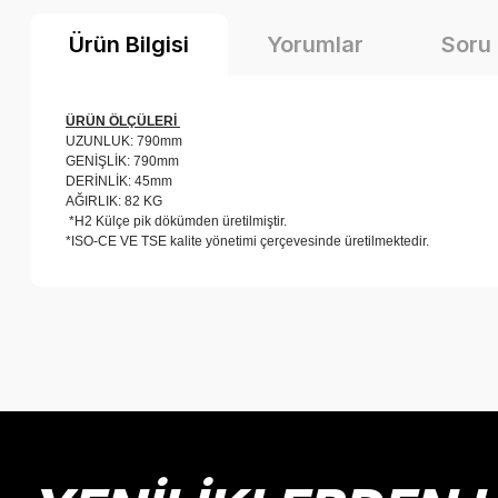
Ürün Bilgisi
Yorumlar
Soru
ÜRÜN ÖLÇÜLERİ
UZUNLUK: 790mm
GENİŞLİK: 790mm
DERİNLİK: 45mm
AĞIRLIK: 82 KG
*H2 Külçe pik dökümden üretilmiştir.
*ISO-CE VE TSE kalite yönetimi çerçevesinde üretilmektedir.
Bu ürünün fiyat bilgisi, resim, ürün açıklamalarında ve diğer k
Görüş ve önerileriniz için teşekkür ederiz.
Ürün resmi kalitesiz, bozuk veya görüntülenemiyor.
Ürün açıklamasında eksik bilgiler bulunuyor.
Ürün bilgilerinde hatalar bulunuyor.