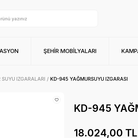
RASYON
ŞEHİR MOBİLYALARI
KAMPA
 SUYU IZGARALARI
KD-945 YAĞMURSUYU IZGARASI
KD-945 YAĞ
18.024,00 TL