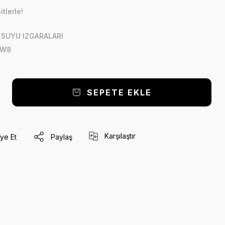
tlerle!
SUYU IZGARALARI
VW8
SEPETE EKLE
Karşılaştır
ye Et
Paylaş