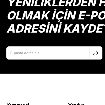
YENİLİKLERDEN 
Ürün fiyatı diğer sitelerden daha pahalı.
Bu ürüne benzer farklı alternatifler olmalı.
OLMAK İÇİN E-P
ADRESİNİ KAYDE