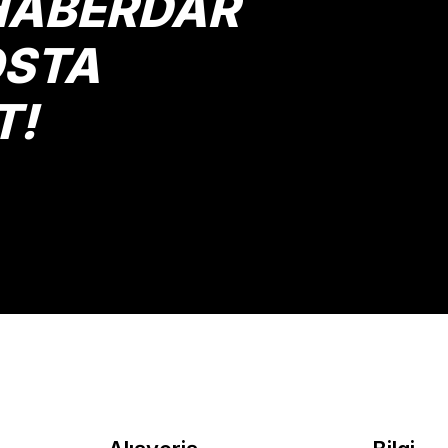
HABERDAR
OSTA
T!
Gönder