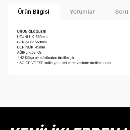
Ürün Bilgisi
Yorumlar
Soru
ÜRÜN ÖLÇÜLERİ
UZUNLUK: 560mm
GENİŞLİK: 560mm
DERİNLİK: 45mm
AĞIRLIK:63 KG
*H2 Külçe pik dökümden üretilmiştir.
*ISO-CE VE TSE kalite yönetimi çerçevesinde üretilmektedir.
Bu ürünün fiyat bilgisi, resim, ürün açıklamalarında ve diğer k
Görüş ve önerileriniz için teşekkür ederiz.
Ürün resmi kalitesiz, bozuk veya görüntülenemiyor.
Ürün açıklamasında eksik bilgiler bulunuyor.
Ürün bilgilerinde hatalar bulunuyor.