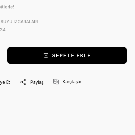
tlerle!
SUYU IZGARALARI
34
SEPETE EKLE
Karşılaştır
ye Et
Paylaş