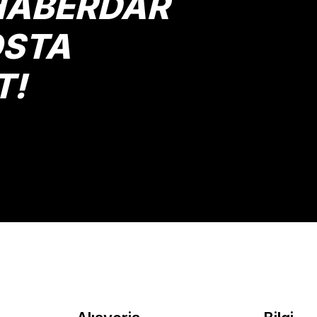
HABERDAR
OSTA
T!
Gönder