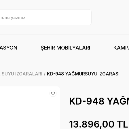
RASYON
ŞEHİR MOBİLYALARI
KAMPA
 SUYU IZGARALARI
KD-948 YAĞMURSUYU IZGARASI
KD-948 YAĞ
13.896,00 TL