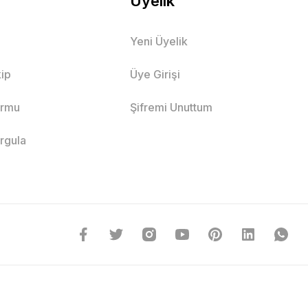
Üyelik
Yeni Üyelik
ip
Üye Girişi
ormu
Şifremi Unuttum
orgula