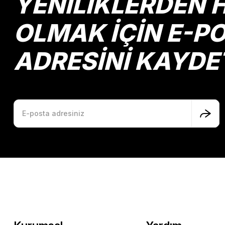
YENİLİKLERDEN 
Ürün fiyatı diğer sitelerden daha pahalı.
Bu ürüne benzer farklı alternatifler olmalı.
OLMAK İÇİN E-P
ADRESİNİ KAYDE