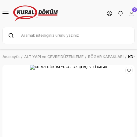
Geri Dön
Geri Dön
Geri Dön
0
 ve SOBALAR
KORASYON
LYALARI
ARI
KUZİNELER
AR
LARI
Anasayfa
ALT YAPI ve ÇEVRE DÜZENLEME
RÖGAR KAPAKLARI
KD-
SUAR
I
UARLARI
A TAKIMLARI