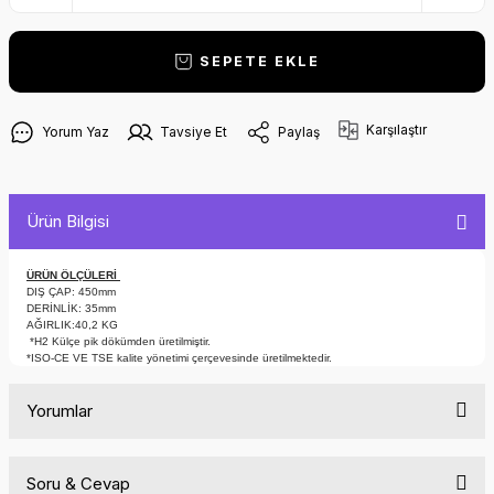
SEPETE EKLE
Karşılaştır
Yorum Yaz
Tavsiye Et
Paylaş
Ürün Bilgisi
ÜRÜN ÖLÇÜLERİ
DIŞ ÇAP: 450mm
DERİNLİK: 35mm
AĞIRLIK:40,2 KG
*H2 Külçe pik dökümden üretilmiştir.
*ISO-CE VE TSE kalite yönetimi çerçevesinde üretilmektedir.
Yorumlar
Soru & Cevap