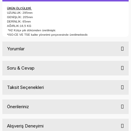
ÜRÜN ÖLÇÜLERİ
UZUNLUK: 295mm
GENİŞLİK: 205mm
DERİNLİK: 65mm
AĞIRLIK:16,5 KG
*H2 Külçe pik dökümden üretilmiştir.
*ISO-CE VE TSE kalite yönetimi çerçevesinde üretilmektedir.
Yorumlar
Soru & Cevap
Bu ürüne ilk yorumu siz yapın!
Taksit Seçenekleri
Yorum Yaz
Ürün hakkında henüz soru sorulmamış.
Önerileriniz
Soru Sor
Bu ürünün fiyat bilgisi, resim, ürün açıklamalarında ve diğer
Alışveriş Deneyimi
konularda yetersiz gördüğünüz noktaları öneri formunu