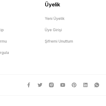
Üyelik
Yeni Üyelik
ip
Üye Girişi
ormu
Şifremi Unuttum
orgula