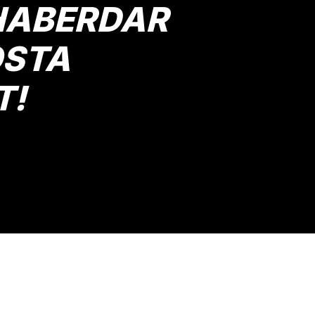
HABERDAR
OSTA
T!
Gönder