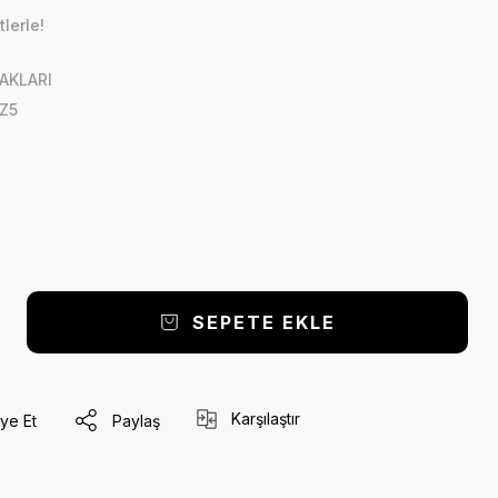
lerle!
AKLARI
Z5
SEPETE EKLE
Karşılaştır
ye Et
Paylaş