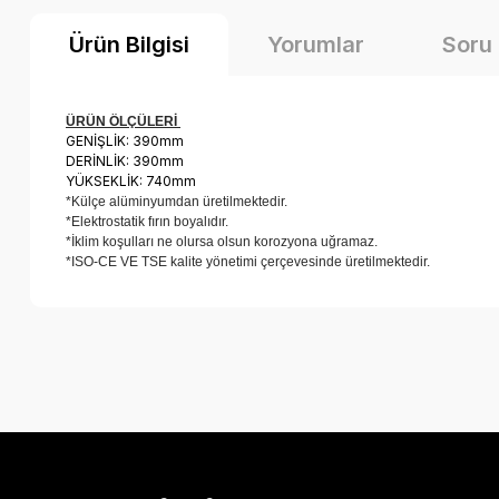
Ürün Bilgisi
Yorumlar
Soru
ÜRÜN ÖLÇÜLERİ
GENİŞLİK: 390mm
DERİNLİK: 390mm
YÜKSEKLİK: 740mm
*Külçe alüminyumdan üretilmektedir.
*Elektrostatik fırın boyalıdır.
*İklim koşulları ne olursa olsun korozyona uğramaz.
*ISO-CE VE TSE kalite yönetimi çerçevesinde üretilmektedir.
Bu ürünün fiyat bilgisi, resim, ürün açıklamalarında ve diğer k
Görüş ve önerileriniz için teşekkür ederiz.
Ürün resmi kalitesiz, bozuk veya görüntülenemiyor.
Ürün açıklamasında eksik bilgiler bulunuyor.
Ürün bilgilerinde hatalar bulunuyor.