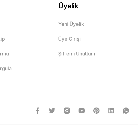
Üyelik
Yeni Üyelik
ip
Üye Girişi
ormu
Şifremi Unuttum
orgula