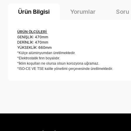
Ürün Bilgisi
Yorumlar
Soru
ÜRÜN ÖLÇÜLERİ
GENİŞLİK: 470mm
DERİNLİK: 470mm
YÜKSEKLİK: 660mm
*Külçe alüminyumdan üretilmektedir.
*Elektrostatik fırın boyalıdır.
*İklim koşulları ne olursa olsun korozyona uğramaz.
*ISO-CE VE TSE kalite yönetimi çerçevesinde üretilmektedir.
Bu ürünün fiyat bilgisi, resim, ürün açıklamalarında ve diğer k
Görüş ve önerileriniz için teşekkür ederiz.
Ürün resmi kalitesiz, bozuk veya görüntülenemiyor.
Ürün açıklamasında eksik bilgiler bulunuyor.
Ürün bilgilerinde hatalar bulunuyor.