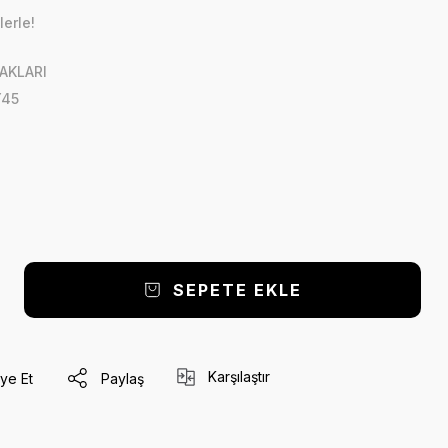
lerle!
AKLARI
45
SEPETE EKLE
Karşılaştır
ye Et
Paylaş