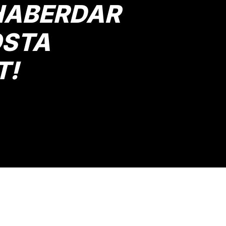
HABERDAR
OSTA
T!
Gönder