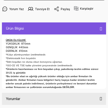
Karşılaştır
Yorum Yaz
Tavsiye Et
Paylaş
Ürün Bilgisi
ÜRÜN ÖLÇÜLERİ
YÜKSEKLİK: 870mm
GENİŞLİK: 440mm
DERİNLİK: 410mm
*Külçe alüminyumdan üretilmektedir.
*Elektrostatik fırın boyalıdır.
*İklim koşulları ne olursa olsun korozyona uğramaz.
*ISO-CE VE TSE kalite yönetimi çerçevesinde üretilmektedir.
*Ürünlerin hazırlanması ve fırın boyadan çıkıp, paketlenip teslim edilme süresi
10-21 iş günüdür.
*Bu ürünler ebat ve ağırlığı yüksek ürünler olduğu için ambar firmaları ile
gönderilir. Ambar firmaları kaza bölgeleri hariç kapıya kadar ürünleri teslim
ederler ancak paletin indirilmesi, ürünlerin yerleştirmesi ve benzeri durumlar
ambar firmasının ve şoförünün sorumluluğunda DEĞİLDİR.
Yorumlar