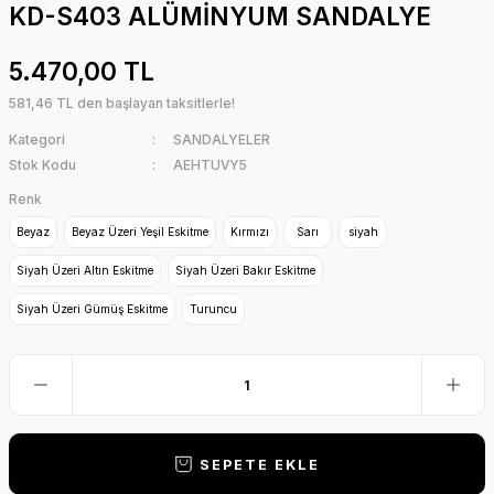
KD-S403 ALÜMİNYUM SANDALYE
5.470,00 TL
581,46 TL den başlayan taksitlerle!
Kategori
SANDALYELER
Stok Kodu
AEHTUVY5
Renk
Beyaz
Beyaz Üzeri Yeşil Eskitme
Kırmızı
Sarı
siyah
Siyah Üzeri Altın Eskitme
Siyah Üzeri Bakır Eskitme
Siyah Üzeri Gümüş Eskitme
Turuncu
SEPETE EKLE