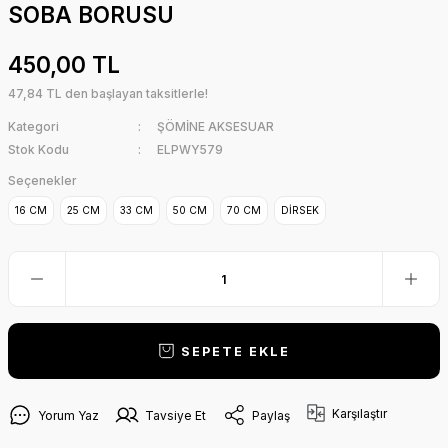
SOBA BORUSU
450,00 TL
47,84 TL den başlayan taksitlerle!
Kategori
ŞÖMİNE AKSESUAR
Stok Kodu
ELPWY579
Seçenekler
16 CM
25 CM
33 CM
50 CM
70 CM
DİRSEK
SEPETE EKLE
Karşılaştır
Yorum Yaz
Tavsiye Et
Paylaş